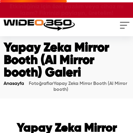
Etkinliğiniz için özel yazılım veya cihaz mı
lazım? Fikrinizi paylaşın, üretelim!
Anasayfa
Yapay Zeka Mirror
Hizmetlerimiz
Booth (AI Mirror
booth) Galeri
Fotoğraflar
Anasayfa
Wideolar
Fotoğraflar
Yapay Zeka Mirror Booth (AI Mirror
booth)
Referanslar
İletişim
İLETİŞİM
Yapay Zeka Mirror