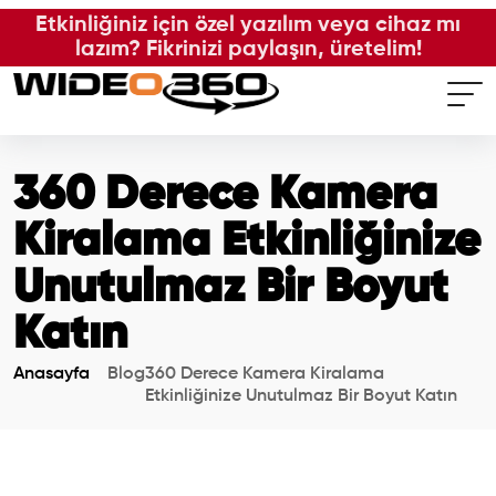
Etkinliğiniz için özel yazılım veya cihaz mı
lazım? Fikrinizi paylaşın, üretelim!
Anasayfa
360 Derece Kamera
Hizmetlerimiz
Kiralama Etkinliğinize
Fotoğraflar
Unutulmaz Bir Boyut
Wideolar
Katın
Referanslar
Anasayfa
Blog
360 Derece Kamera Kiralama
Etkinliğinize Unutulmaz Bir Boyut Katın
İletişim
İLETİŞİM