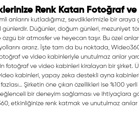
lerinize Renk Katan Fotoğraf ve 
emli anlarını kutladığımız, sevdiklerimizle bir aray
zel günlerdir. Düğünler, doğum günleri, mezuniyet tö
ne özgü bir atmosfer ve heyecan taşır. Bu özel anla
yollarını ararız. İşte tam da bu noktada, Wideo36
n fotoğraf ve video kabinleriyle unutulmaz anlar ya
 için fotoğraf ve video kabinleri kiralayan bir şirket
eo kabinleri, yapay zeka destekli ayna kabinleri, 
azlası… Şirketin öne çıkan özellikleri ise %100 yerl
 eğlenceli bir deneyim sağlaması ve ihtiyaçlara göre
, etkinliğinize renk katmak ve unutulmaz anılar 