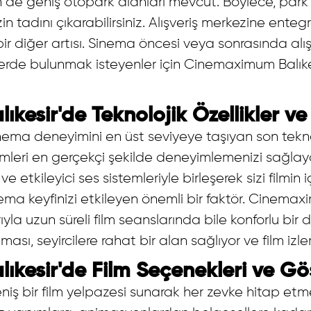
in de geniş otopark alanları mevcut. Böylece, park 
in tadını çıkarabilirsiniz. Alışveriş merkezine ente
ir diğer artısı. Sinema öncesi veya sonrasında a
lerde bulunmak isteyenler için Cinemaximum Balıke
esir'de Teknolojik Özellikler ve
nema deneyimini en üst seviyeye taşıyan son tekno
ilmleri en gerçekçi şekilde deneyimlemenizi sağlaya
e etkileyici ses sistemleriyle birleşerek sizi filmin i
nema keyfinizi etkileyen önemli bir faktör. Cinema
ıyla uzun süreli film seanslarında bile konforlu bir
ması, seyircilere rahat bir alan sağlıyor ve film izlem
kesir'de Film Seçenekleri ve Gös
iş bir film yelpazesi sunarak her zevke hitap etm