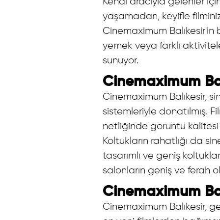
Kendi aracıyla gelenler iç
yaşamadan, keyifle filminiz
Cinemaximum Balıkesir'in b
yemek veya farklı aktivite
sunuyor.
Cinemaximum Balık
Cinemaximum Balıkesir, si
sistemleriyle donatılmış. F
netliğinde görüntü kalitesi v
Koltukların rahatlığı da si
tasarımlı ve geniş koltuklar
salonların geniş ve ferah ol
Cinemaximum Balı
Cinemaximum Balıkesir, gen