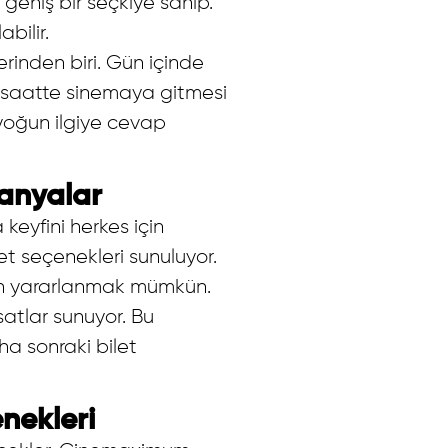
geniş bir seçkiye sahip.
bilir.
erinden biri. Gün içinde
r saatte sinemaya gitmesi
, yoğun ilgiye cevap
panyalar
keyfini herkes için
bilet seçenekleri sunuluyor.
rden yararlanmak mümkün.
atlar sunuyor. Bu
ha sonraki bilet
nekleri