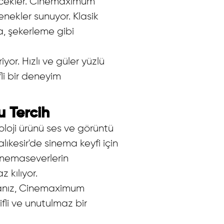
çecekler. Cinemaximum
enekler sunuyor. Klasik
ta, şekerleme gibi
or. Hızlı ve güler yüzlü
li bir deneyim
 Tercih
oloji ürünü ses ve görüntü
lıkesir'de sinema keyfi için
sinemaseverlerin
 kılıyor.
orsanız, Cinemaximum
ifli ve unutulmaz bir