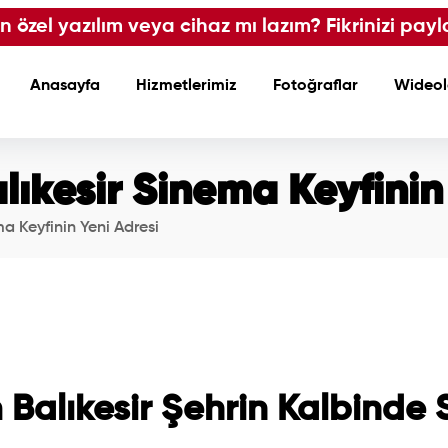
çin özel yazılım veya cihaz mı lazım? Fikrinizi payl
Anasayfa
Hizmetlerimiz
Fotoğraflar
Wideol
kesir Sinema Keyfinin 
 Keyfinin Yeni Adresi
alıkesir Şehrin Kalbinde 