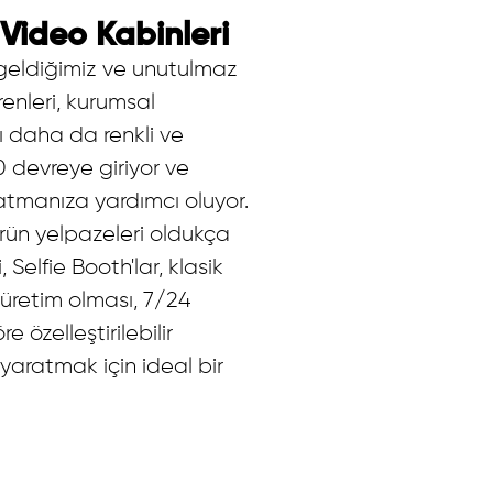
Video Kabinleri
a geldiğimiz ve unutulmaz
renleri, kurumsal
rı daha da renkli ve
0 devreye giriyor ve
ratmanıza yardımcı oluyor.
. Ürün yelpazeleri oldukça
Selfie Booth'lar, klasik
i üretim olması, 7/24
 özelleştirilebilir
yaratmak için ideal bir