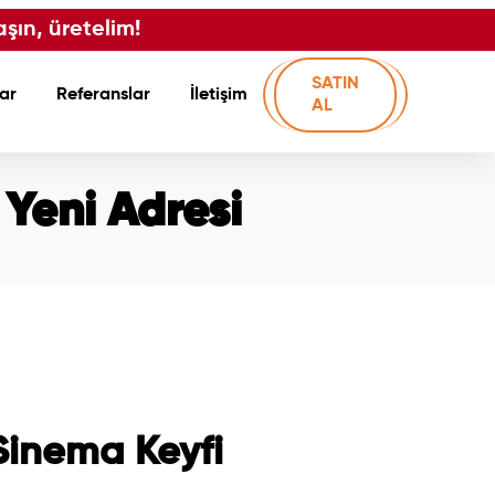
aşın, üretelim!
SATIN
ar
Referanslar
İletişim
AL
Yeni Adresi
Sinema Keyfi