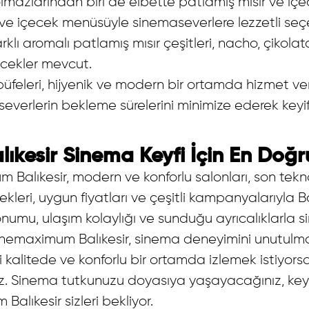
lmazlarından biri de elbette patlamış mısır ve i
k ve içecek menüsüyle sinemaseverlere lezzetli seç
arklı aromalı patlamış mısır çeşitleri, nacho, çikola
çecekler mevcut.
feleri, hijyenik ve modern bir ortamda hizmet veriy
severlerin bekleme sürelerini minimize ederek keyif
kesir Sinema Keyfi İçin En Doğru
Balıkesir, modern ve konforlu salonları, son tekn
ekleri, uygun fiyatları ve çeşitli kampanyalarıyla Ba
onumu, ulaşım kolaylığı ve sunduğu ayrıcalıklarla 
Cinemaximum Balıkesir, sinema deneyimini unutulmaz
 iyi kalitede ve konforlu bir ortamda izlemek istiy
siniz. Sinema tutkunuzu doyasıya yaşayacağınız, key
alıkesir sizleri bekliyor.