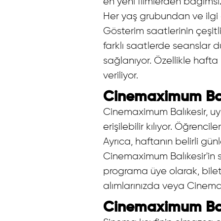
en yeni filmlerden bağımsı
Her yaş grubundan ve ilgi 
Gösterim saatlerinin çeşitl
farklı saatlerde seanslar
sağlanıyor. Özellikle hafta 
veriliyor.
Cinemaximum Balı
Cinemaximum Balıkesir, uyg
erişilebilir kılıyor. Öğrenci
Ayrıca, haftanın belirli g
Cinemaximum Balıkesir'in s
programa üye olarak, bilet
alımlarınızda veya Cinemax
Cinemaximum Balı