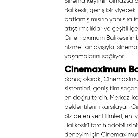
Sinema keyfinin olmazsa o
Balıkesir, geniş bir yiyece
patlamış mısırın yanı sıra f
atıştırmalıklar ve çeşitli i
Cinemaximum Balıkesir'in bü
hizmet anlayışıyla, sinema
yaşamalarını sağlıyor.
Cinemaximum Balı
Sonuç olarak, Cinemaximum 
sistemleri, geniş film seçen
en doğru tercih. Merkezi k
beklentilerini karşılayan 
Siz de en yeni filmleri, en
Balıkesir'i tercih edebilir
deneyim için Cinemaximum B