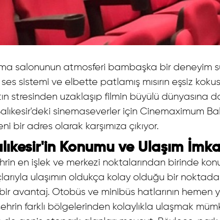
nema salonunun atmosferi bambaşka bir deneyim sun
es sistemi ve elbette patlamış mısırın eşsiz kokusu
ın stresinden uzaklaşıp filmin büyülü dünyasına 
lıkesir'deki sinemaseverler için Cinemaximum Balık
i bir adres olarak karşımıza çıkıyor.
kesir'in Konumu ve Ulaşım İmka
hrin en işlek ve merkezi noktalarından birinde k
çlarıyla ulaşımın oldukça kolay olduğu bir noktad
 bir avantaj. Otobüs ve minibüs hatlarının hemen 
ehrin farklı bölgelerinden kolaylıkla ulaşmak müm