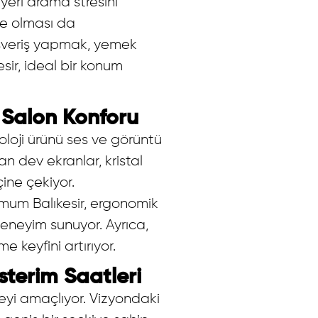
yeri arama stresini
gre olması da
lışveriş yapmak, yemek
sir, ideal bir konum
 Salon Konforu
loji ürünü ses ve görüntü
n dev ekranlar, kristal
çine çekiyor.
ximum Balıkesir, ergonomik
 deneyim sunuyor. Ayrıca,
e keyfini artırıyor.
terim Saatleri
eyi amaçlıyor. Vizyondaki