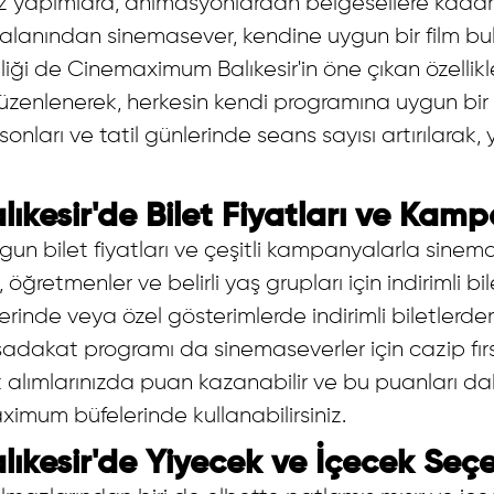
z yapımlara, animasyonlardan belgesellere kadar 
alanından sinemasever, kendine uygun bir film bula
iliği de Cinemaximum Balıkesir'in öne çıkan özellikl
 düzenlenerek, herkesin kendi programına uygun bi
sonları ve tatil günlerinde seans sayısı artırılarak
kesir'de Bilet Fiyatları ve Kam
un bilet fiyatları ve çeşitli kampanyalarla sinema 
ler, öğretmenler ve belirli yaş grupları için indirimli 
ünlerinde veya özel gösterimlerde indirimli biletle
adakat programı da sinemaseverler için cazip fırs
 alımlarınızda puan kazanabilir ve bu puanları da
imum büfelerinde kullanabilirsiniz.
kesir'de Yiyecek ve İçecek Seçe